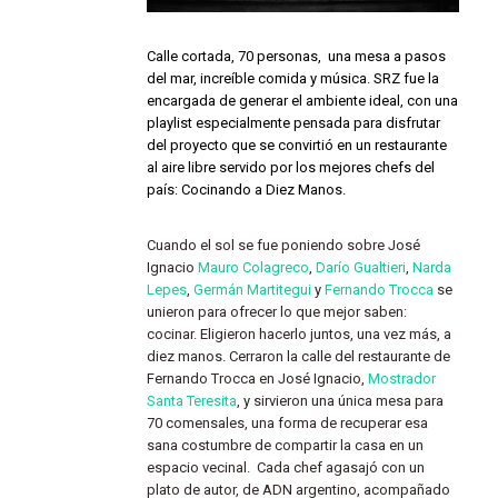
Calle cortada, 70 personas, una mesa a pasos
del mar, increíble comida y música. SRZ fue la
encargada de generar el ambiente ideal, con una
playlist especialmente pensada para disfrutar
del proyecto que se convirtió en un restaurante
al aire libre servido por los mejores chefs del
país: Cocinando a Diez Manos.
Cuando el sol se fue poniendo sobre José
Ignacio
Mauro Colagreco
,
Darío Gualtieri
,
Narda
Lepes
,
Germán Martitegui
y
Fernando Trocca
se
unieron para ofrecer lo que mejor saben:
cocinar. Eligieron hacerlo juntos, una vez más, a
diez manos. Cerraron la calle del restaurante de
Fernando Trocca en José Ignacio,
Mostrador
Santa Teresita
, y sirvieron una única mesa para
70 comensales, una forma de recuperar esa
sana costumbre de compartir la casa en un
espacio vecinal. Cada chef agasajó con un
plato de autor, de ADN argentino, acompañado