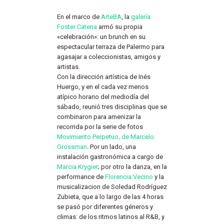
En el marco de
ArteBA
, la
galería
Foster Catena
armó su propia
«celebración»: un brunch en su
espectacular terraza de Palermo para
agasajar a coleccionistas, amigos y
artistas.
Con la dirección artística de Inés
Huergo, y en el cada vez menos
atípico horario del mediodía del
sábado, reunió tres disciplinas que se
combinaron para amenizar la
recorrida por la serie de fotos
Movimiento Perpetuo, de Marcelo
Grossman
. Por un lado, una
instalación gastronómica a cargo de
Marcia Krygier
; por otro la danza, en la
performance de
Florencia Vecino
y la
musicalizacion de Soledad Rodríguez
Zubieta, que a lo largo de las 4 horas
se pasó por diferentes géneros y
climas: de los ritmos latinos al R&B, y