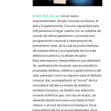
BORIS Club de Jazz
es un nuevo
emprendimiento donde conviven la música, el
arte y la gastronomía. Con una capacidad para
200 personas el lugar cuenta con un sistema de
sonido de última generación y promete una
programación nacional e internacional de
primerísimo nivel, de la cual se podrá disfrutar
de manera íntima y acompañada de los más
deliciosos platos y cocktails de autor.
Para este espacio desarrollamos una identidad
de «ambientación musical» que acompañe la
propuesta artística, estética y gastronómica del
club, pensado como un espacio para el disfrute
musical. Así, acompañando el “mood” de los
momentos del día y a través de distintos
módulos horarios, se diseñó una selección
musical ecléctica que, con raíz en el jazz, se
extiende desde la bossa nova hasta el funk
clásico o el soul de todos los tiempos. De la
tranquilidad del día al acompañamiento de la