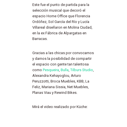
Este fue el punto de partida para la
selección musical que decoró el
espacio Home Office que Florencia
Ordóñez, Sol García del Río y Lucía
Villareal diseñaron en Molina Ciudad,
en la ex Fábrica de Alpargatas en
Barracas.
Gracias a las chicas por convocarnos
y darnos la posibilidad de compartir
el espacio con gente tan talentosa
como
Pesqueira
,
Bulla
,
Tilburs Studio
,
Alexandra Kehayoglou, Arturo
Peruzzotti, Broca Muebles, KBB, La
Feliz, Mariana Sissia, Net Muebles,
Planas Viau y Rewind Bikes.
Mirá el video realizado por Küche: