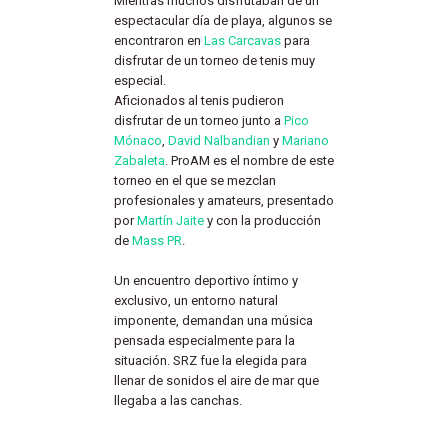
Mientras muchos disfrutaban de un
espectacular día de playa, algunos se
encontraron en
Las Carcavas
para
disfrutar de un torneo de tenis muy
especial.
Aficionados al tenis pudieron
disfrutar de un torneo junto a
Pico
Mónaco
,
David Nalbandian
y
Mariano
Zabaleta
. ProAM es el nombre de este
torneo en el que se mezclan
profesionales y amateurs, presentado
por
Martín Jaite
y con la producción
de
Mass PR
.
Un encuentro deportivo íntimo y
exclusivo, un entorno natural
imponente, demandan una música
pensada especialmente para la
situación. SRZ fue la elegida para
llenar de sonidos el aire de mar que
llegaba a las canchas.