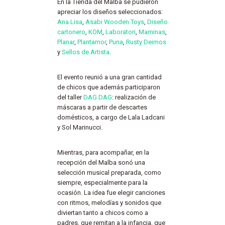
En la Tienda del Malba se pudieron
apreciar los diseños seleccionados:
Ana Lisa
,
Asabi Wooden Toys
,
Diseño
cartonero
,
KOM
,
Laboratori
,
Maminas
,
Planar
,
Plantamor
,
Puna
,
Rusty Deimos
y
Sellos de Artista
.
El evento reunió a una gran cantidad
de chicos que además participaron
del taller
DAG DAG
: realización de
máscaras a partir de descartes
domésticos, a cargo de Lala Ladcani
y Sol Marinucci.
Mientras, para acompañar, en la
recepción del Malba sonó una
selección musical preparada, como
siempre, especialmente para la
ocasión. La idea fue elegir canciones
con ritmos, melodías y sonidos que
diviertan tanto a chicos como a
padres, que remitan a la infancia, que