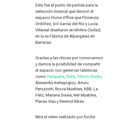
Este fue el punto de partida para la
selección musical que decoró el
espacio Home Office que Florencia
Ordóñez, Sol García del Río y Lucía
Villareal diseñaron en Molina Ciudad,
en la ex Fábrica de Alpargatas en
Barracas.
Gracias a las chicas por convocarnos
y darnos la posibilidad de compartir
el espacio con gente tan talentosa
como
Pesqueira
,
Bulla
,
Tilburs Studio
,
Alexandra Kehayoglou, Arturo
Peruzzotti, Broca Muebles, KBB, La
Feliz, Mariana Sissia, Net Muebles,
Planas Viau y Rewind Bikes.
Mirá el video realizado por Küche: