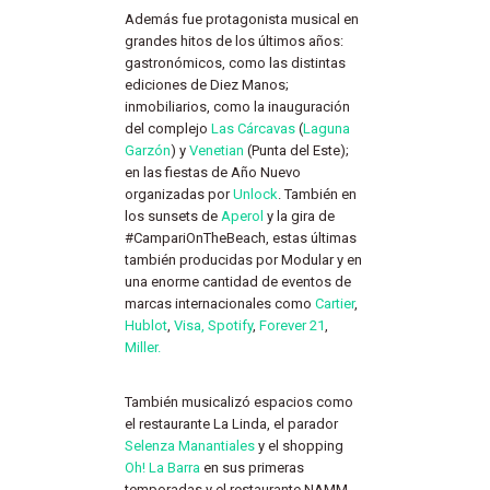
Además fue protagonista musical en
grandes hitos de los últimos años:
gastronómicos, como las distintas
ediciones de Diez Manos;
inmobiliarios, como la inauguración
del complejo
Las Cárcavas
(
Laguna
Garzón
) y
Venetian
(Punta del Este);
en las fiestas de Año Nuevo
organizadas por
Unlock
. También en
los sunsets de
Aperol
y la gira de
#CampariOnTheBeach, estas últimas
también producidas por Modular y en
una enorme cantidad de eventos de
marcas internacionales como
Cartier
,
Hublot
,
Visa,
Spotify
,
Forever 21
,
Miller.
También musicalizó espacios como
el restaurante La Linda, el parador
Selenza Manantiales
y el shopping
Oh! La Barra
en sus primeras
temporadas y el restaurante NAMM.