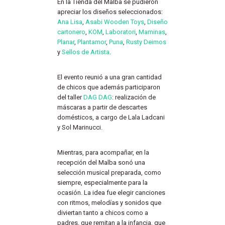
En la Tienda del Malba se pudieron
apreciar los diseños seleccionados:
Ana Lisa
,
Asabi Wooden Toys
,
Diseño
cartonero
,
KOM
,
Laboratori
,
Maminas
,
Planar
,
Plantamor
,
Puna
,
Rusty Deimos
y
Sellos de Artista
.
El evento reunió a una gran cantidad
de chicos que además participaron
del taller
DAG DAG
: realización de
máscaras a partir de descartes
domésticos, a cargo de Lala Ladcani
y Sol Marinucci.
Mientras, para acompañar, en la
recepción del Malba sonó una
selección musical preparada, como
siempre, especialmente para la
ocasión. La idea fue elegir canciones
con ritmos, melodías y sonidos que
diviertan tanto a chicos como a
padres, que remitan a la infancia, que