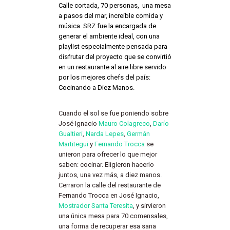
Calle cortada, 70 personas, una mesa
a pasos del mar, increíble comida y
música. SRZ fue la encargada de
generar el ambiente ideal, con una
playlist especialmente pensada para
disfrutar del proyecto que se convirtió
en un restaurante al aire libre servido
por los mejores chefs del país:
Cocinando a Diez Manos.
Cuando el sol se fue poniendo sobre
José Ignacio
Mauro Colagreco
,
Darío
Gualtieri
,
Narda Lepes
,
Germán
Martitegui
y
Fernando Trocca
se
unieron para ofrecer lo que mejor
saben: cocinar. Eligieron hacerlo
juntos, una vez más, a diez manos.
Cerraron la calle del restaurante de
Fernando Trocca en José Ignacio,
Mostrador Santa Teresita
, y sirvieron
una única mesa para 70 comensales,
una forma de recuperar esa sana