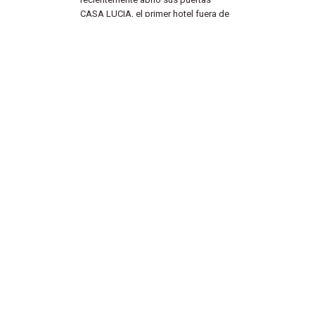
CASA LUCIA, el primer hotel fuera de
Buenos Aires de Unico Hotels, el
grupo español de hoteles de lujo. Con
el objetivo de brindar una experiencia
de excelencia a un huésped exigente,
fuimos elegidos para desarrollar la
identidad sonora de los distintos
espacios de este edificio histórico
ubicado en la calle Arroyo, una de las
más lindas de la ciudad de Buenos
Aires.
1
2
3
4
5
6