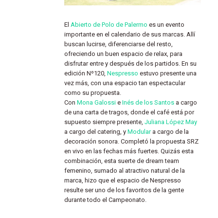
El
Abierto de Polo de Palermo
es un evento
importante en el calendario de sus marcas. Allí
buscan lucirse, diferenciarse del resto,
ofreciendo un buen espacio de relax, para
disfrutar entre y después de los partidos. En su
edición Nº120,
Nespresso
estuvo presente una
vez más, con una espacio tan espectacular
como su propuesta.
Con
Mona Galossi
e
Inés de los Santos
a cargo
de una carta de tragos, donde el café está por
supuesto siempre presente,
Juliana López May
a cargo del catering, y
Modular
a cargo de la
decoración sonora. Completó la propuesta SRZ
en vivo en las fechas más fuertes. Quizás esta
combinación, esta suerte de dream team
femenino, sumado al atractivo natural de la
marca, hizo que el espacio de Nespresso
resulte ser uno de los favoritos de la gente
durante todo el Campeonato.