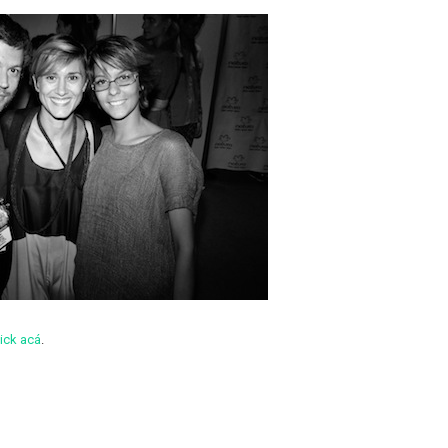
lick acá
.