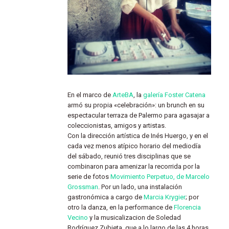
En el marco de
ArteBA
, la
galería Foster Catena
armó su propia «celebración»: un brunch en su
espectacular terraza de Palermo para agasajar a
coleccionistas, amigos y artistas.
Con la dirección artística de Inés Huergo, y en el
cada vez menos atípico horario del mediodía
del sábado, reunió tres disciplinas que se
combinaron para amenizar la recorrida por la
serie de fotos
Movimiento Perpetuo, de Marcelo
Grossman
. Por un lado, una instalación
gastronómica a cargo de
Marcia Krygier
; por
otro la danza, en la performance de
Florencia
Vecino
y la musicalizacion de Soledad
Rodríguez Zubieta, que a lo largo de las 4 horas