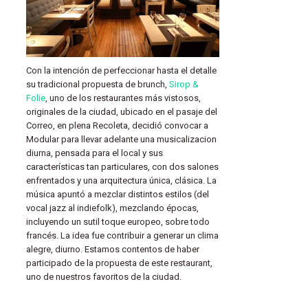
Con la intención de perfeccionar hasta el detalle
su tradicional propuesta de brunch,
Sirop &
Folie
, uno de los restaurantes más vistosos,
originales de la ciudad, ubicado en el pasaje del
Correo, en plena Recoleta, decidió convocar a
Modular para llevar adelante una musicalizacion
diurna, pensada para el local y sus
características tan particulares, con dos salones
enfrentados y una arquitectura única, clásica. La
música apuntó a mezclar distintos estilos (del
vocal jazz al indiefolk), mezclando épocas,
incluyendo un sutil toque europeo, sobre todo
francés. La idea fue contribuir a generar un clima
alegre, diurno. Estamos contentos de haber
participado de la propuesta de este restaurant,
uno de nuestros favoritos de la ciudad.