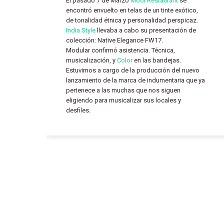
El pasado 7 de Marzo
Mooi Restaurant
se
encontró envuelto en telas de un tinte exótico,
de tonalidad étnica y personalidad perspicaz.
India Style
llevaba a cabo su presentación de
colección: Native Elegance FW17.
Modular confirmó asistencia. Técnica,
musicalización, y
Color
en las bandejas.
Estuvimos a cargo de la producción del nuevo
lanzamiento de la marca de indumentaria que ya
pertenece a las muchas que nos siguen
eligiendo para musicalizar sus locales y
desfiles.