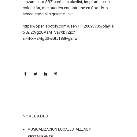
lanzamiento SRZ creó una playlist, inspirada en la
colección, que pueden encontrarse en Spotify, o
accediendo al siguiente link:
https://open.spotify.com/user/11120093706/playlis
t/02I2tVgzQAsMTVavXb7Zjx?
si=rFXHzMgdSwGtJT8BlvgEhw
NOVEDADES
MUSICALIZACION LOCALES: ALLENBY
RESTAURANTE