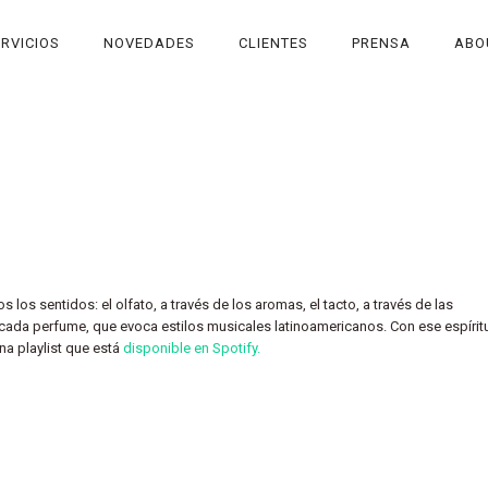
RVICIOS
NOVEDADES
CLIENTES
PRENSA
ABO
los sentidos: el olfato, a través de los aromas, el tacto, a través de las
 cada perfume, que evoca estilos musicales latinoamericanos. Con ese espírit
na playlist que está
disponible en Spotify.